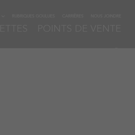
RUBRIQUES GOULUES
CARRIÈRES
NOUS JOINDRE
ETTES
POINTS DE VENTE
Sea
Fac
Inst
You
Use
Sho
f
cart