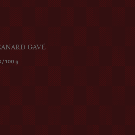
CANARD GAVÉ
$
/ 100 g