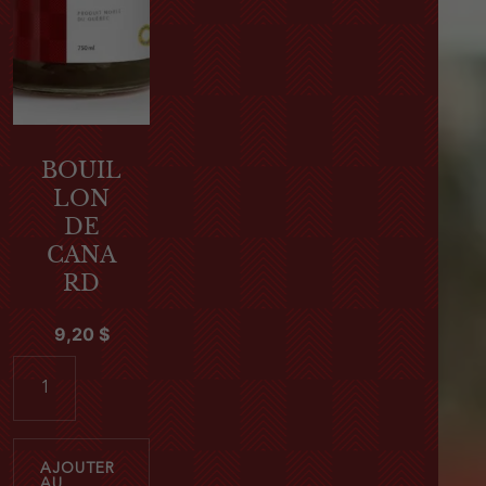
BOUIL
LON
DE
CANA
RD
9,20
$
q
u
a
n
AJOUTER
t
AU