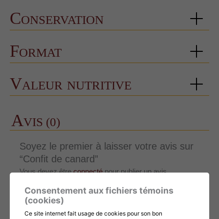
Conservation
Format
Valeur nutritive
A
VIS (0)
Soyez le premier à laisser votre avis sur
“Confit de canard”
Vous devez être
connecté
pour publier un avis.
Consentement aux fichiers témoins
Il n’y a pas encore d’avis.
(cookies)
Ce site internet fait usage de cookies pour son bon