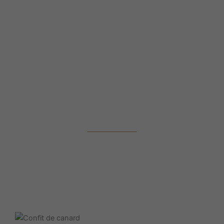
Produits
ACCUEIL
/
PRODUITS
/
CONFIT DE CANARD