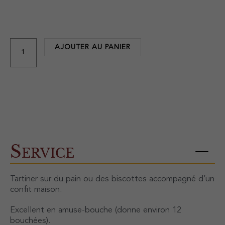
quantité
de
Bloc
AJOUTER AU PANIER
de
foie
gras
à
l'armagnac
Service
Tartiner sur du pain ou des biscottes accompagné d’un
confit maison.
Excellent en amuse-bouche (donne environ 12
bouchées).