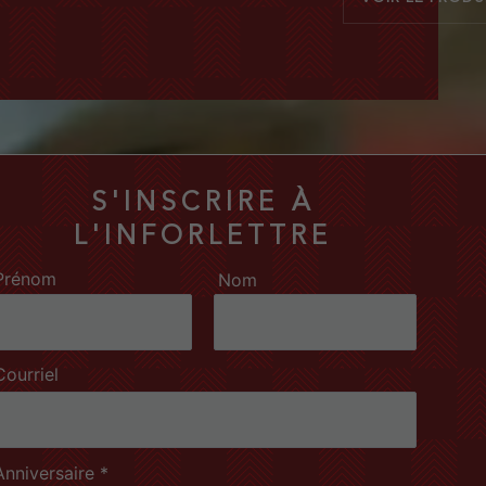
S'INSCRIRE À
L'INFORLETTRE
Prénom
Nom
Courriel
Anniversaire *