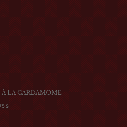
E À LA CARDAMOME
,75
$