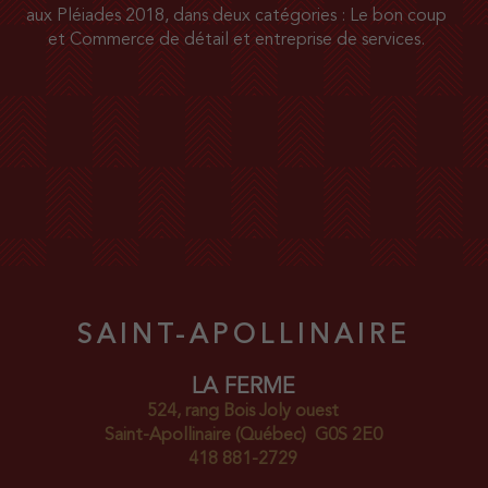
o
aux Pléiades 2018, dans deux catégories : Le bon coup
i
et Commerce de détail et entreprise de services.
r
e
à
l
a
c
a
r
d
a
SAINT-APOLLINAIRE
m
o
LA FERME
m
524, rang Bois Joly ouest
e
Saint-Apollinaire
(Québec)
G0S 2E0
418 881-2729