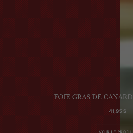
FOIE GRAS DE CANAR
41,95
$
VOIR LE PRODU