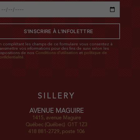
n complétant les champs de ce formulaire vous consentez à
ransmettre vos informations pour des fins de suivi selon les
ispositions de nos
Conditions d’utilisation
et
politique de
onfidentialité
.
SILLERY
AVENUE MAGUIRE
1415, avenue Maguire
Québec
(Québec)
G1T 1Z3
418 881-2729, poste 106