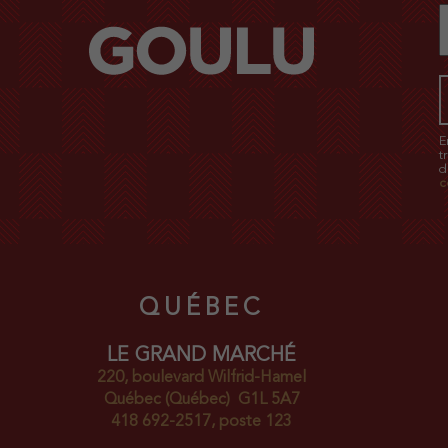
E
t
d
c
QUÉBEC
LE GRAND MARCHÉ
220, boulevard Wilfrid-Hamel
Québec
(Québec)
G1L 5A7
418 692-2517, poste 123